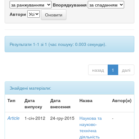
Впорядкування
Автори
Результати 1-1 зі 1 (час пошуку: 0.003 секунди).
назад
1
далі
Знайдені матеріали:
Тип
Дата
Дата
Назва
Автор(и)
випуску
внесення
Article
1-січ-2012
24-гру-2015
Наукова та
-
науково-
технічна
діяльність