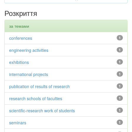
Розкриття
за темами
conferences
1
engineering activities
1
exhibitions
1
international projects
1
publication of results of research
1
research schools of faculties
1
scientific-research work of students
1
seminars
1