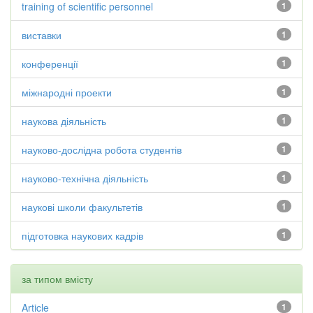
training of scientific personnel
1
виставки
1
конференції
1
міжнародні проекти
1
наукова діяльність
1
науково-дослідна робота студентів
1
науково-технічна діяльність
1
наукові школи факультетів
1
підготовка наукових кадрів
1
за типом вмісту
Article
1