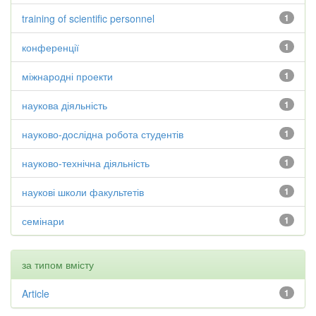
training of scientific personnel
1
конференції
1
міжнародні проекти
1
наукова діяльність
1
науково-дослідна робота студентів
1
науково-технічна діяльність
1
наукові школи факультетів
1
семінари
1
за типом вмісту
Article
1