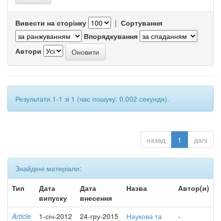
Вивести на сторінку
|
Сортування
Впорядкування
Автори
Результати 1-1 зі 1 (час пошуку: 0.002 секунди).
назад
1
далі
Знайдені матеріали:
Тип
Дата
Дата
Назва
Автор(и)
випуску
внесення
Article
1-січ-2012
24-гру-2015
Наукова та
-