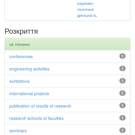
науково-
технічна
діяльність
Розкриття
за темами
conferences
1
engineering activities
1
exhibitions
1
international projects
1
publication of results of research
1
research schools of faculties
1
seminars
1