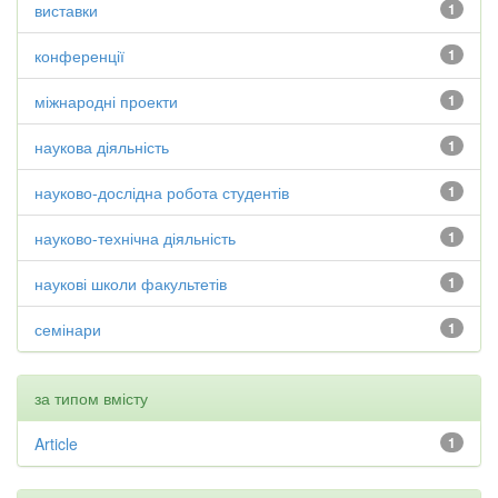
виставки
1
конференції
1
міжнародні проекти
1
наукова діяльність
1
науково-дослідна робота студентів
1
науково-технічна діяльність
1
наукові школи факультетів
1
семінари
1
за типом вмісту
Article
1