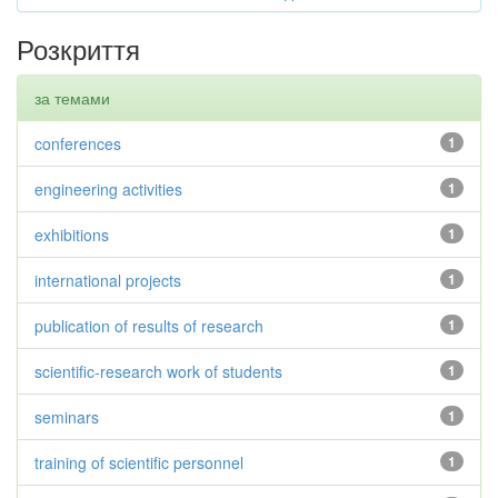
Розкриття
за темами
conferences
1
engineering activities
1
exhibitions
1
international projects
1
publication of results of research
1
scientific-research work of students
1
seminars
1
training of scientific personnel
1