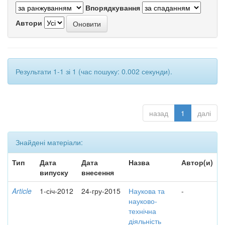
Впорядкування
Автори
Результати 1-1 зі 1 (час пошуку: 0.002 секунди).
назад
1
далі
Знайдені матеріали:
Тип
Дата
Дата
Назва
Автор(и)
випуску
внесення
Article
1-січ-2012
24-гру-2015
Наукова та
-
науково-
технічна
діяльність