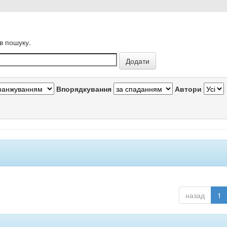
в пошуку.
Впорядкування
Автори
назад
1