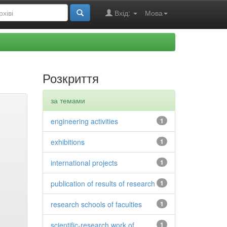
Вхід:
Мова
Розкриття
за темами
engineering activities
1
exhibitions
1
international projects
1
publication of results of research
1
research schools of faculties
1
scientific-research work of
1