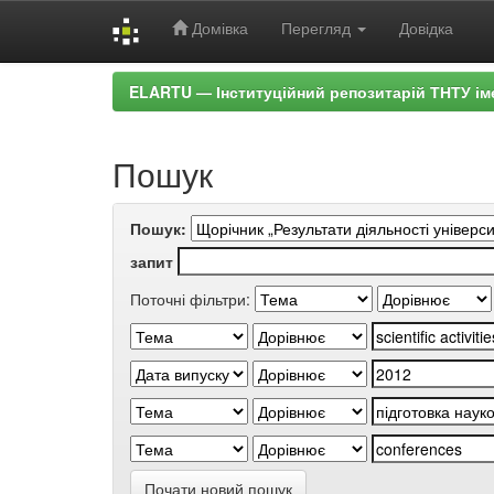
Домівка
Перегляд
Довідка
Skip
ELARTU — Інституційний репозитарій ТНТУ ім
navigation
Пошук
Пошук:
запит
Поточні фільтри:
Почати новий пошук