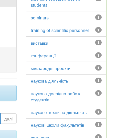
students
seminars
1
training of scientific personnel
1
виставки
1
конференції
1
міжнародні проекти
1
наукова діяльність
1
науково-дослідна робота
1
студентів
науково-технічна діяльність
1
далі
наукові школи факультетів
1
семінари
1