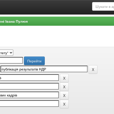
ені Івана Пулюя