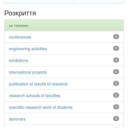
Розкриття
за темами
conferences
1
engineering activities
1
exhibitions
1
international projects
1
publication of results of research
1
research schools of faculties
1
scientific-research work of students
1
seminars
1