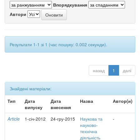
Впорядкування
Автори
Результати 1-1 зі 1 (час пошуку: 0.002 секунди).
назад
1
далі
Знайдені матеріали:
Тип
Дата
Дата
Назва
Автор(и)
випуску
внесення
Article
1-січ-2012
24-гру-2015
Наукова та
-
науково-
технічна
діяльність