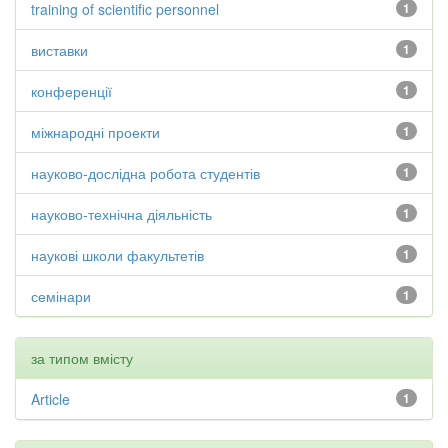
training of scientific personnel
1
виставки
1
конференції
1
міжнародні проекти
1
науково-дослідна робота студентів
1
науково-технічна діяльність
1
наукові школи факультетів
1
семінари
1
за типом вмісту
Article
1