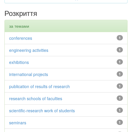
Розкриття
за темами
conferences
1
engineering activities
1
exhibitions
1
international projects
1
publication of results of research
1
research schools of faculties
1
scientific-research work of students
1
seminars
1