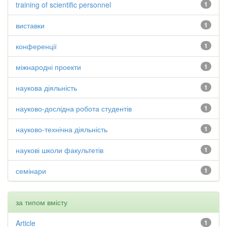
training of scientific personnel
1
виставки
1
конференції
1
міжнародні проекти
1
наукова діяльність
1
науково-дослідна робота студентів
1
науково-технічна діяльність
1
наукові школи факультетів
1
семінари
1
за типом вмісту
Article
1