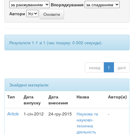
Впорядкування
Автори
Результати 1-1 зі 1 (час пошуку: 0.002 секунди).
назад
1
далі
Знайдені матеріали:
Тип
Дата
Дата
Назва
Автор(и)
випуску
внесення
Article
1-січ-2012
24-гру-2015
Наукова та
-
науково-
технічна
діяльність