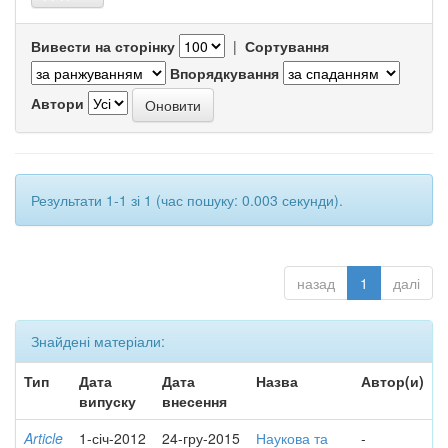
Вивести на сторінку
|
Сортування
Впорядкування
Автори
Результати 1-1 зі 1 (час пошуку: 0.003 секунди).
назад
1
далі
Знайдені матеріали:
Тип
Дата
Дата
Назва
Автор(и)
випуску
внесення
Article
1-січ-2012
24-гру-2015
Наукова та
-