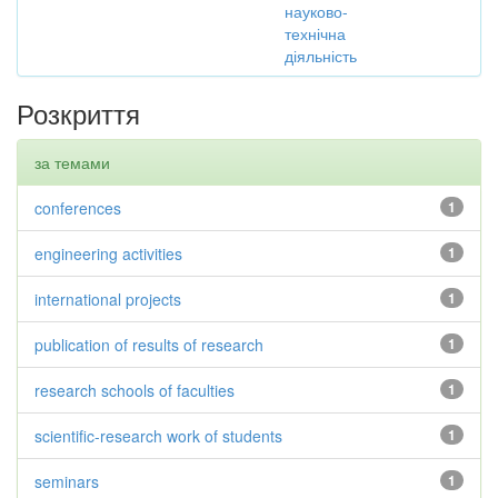
науково-
технічна
діяльність
Розкриття
за темами
conferences
1
engineering activities
1
international projects
1
publication of results of research
1
research schools of faculties
1
scientific-research work of students
1
seminars
1