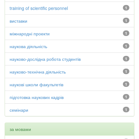
training of scientific personnel
1
виставки
1
міжнародні проекти
1
наукова діяльність
1
науково-дослідна робота студентів
1
науково-технічна діяльність
1
наукові школи факультетів
1
підготовка наукових кадрів
1
семінари
1
за мовами