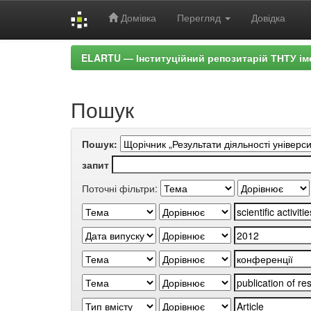
Домівка
Перегляд
Довідка
Skip
ELARTU — Інституційний репозитарій ТНТУ ім
navigation
Пошук
Пошук:
запит
Поточні фільтри: