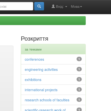
Вхід:
Мова
Розкриття
за темами
conferences
1
engineering activities
1
exhibitions
1
international projects
1
research schools of faculties
1
scientific-research work of
1