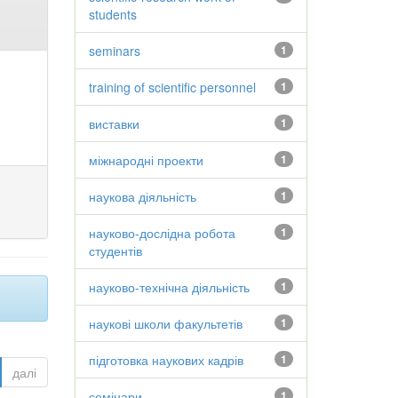
students
seminars
1
training of scientific personnel
1
виставки
1
міжнародні проекти
1
наукова діяльність
1
науково-дослідна робота
1
студентів
науково-технічна діяльність
1
наукові школи факультетів
1
підготовка наукових кадрів
1
далі
семінари
1