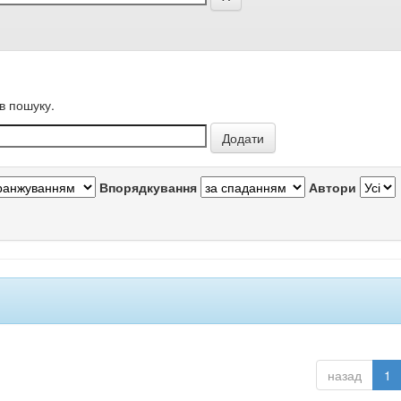
в пошуку.
Впорядкування
Автори
назад
1