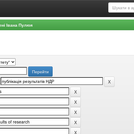
ені Івана Пулюя