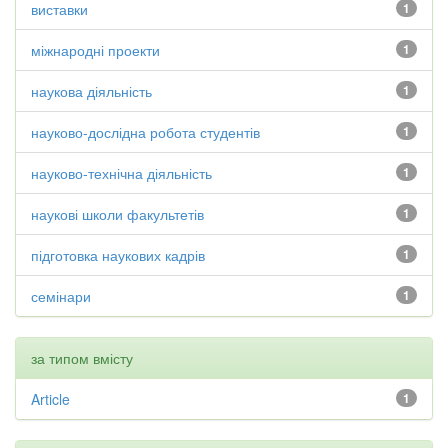
виставки
1
міжнародні проекти
1
наукова діяльність
1
науково-дослідна робота студентів
1
науково-технічна діяльність
1
наукові школи факультетів
1
підготовка наукових кадрів
1
семінари
1
за типом вмісту
Article
1