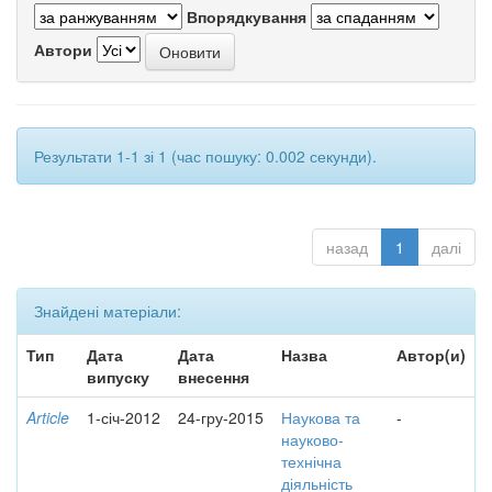
Впорядкування
Автори
Результати 1-1 зі 1 (час пошуку: 0.002 секунди).
назад
1
далі
Знайдені матеріали:
Тип
Дата
Дата
Назва
Автор(и)
випуску
внесення
Article
1-січ-2012
24-гру-2015
Наукова та
-
науково-
технічна
діяльність