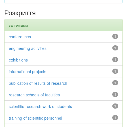
Розкриття
за темами
conferences
1
engineering activities
1
exhibitions
1
international projects
1
publication of results of research
1
research schools of faculties
1
scientific-research work of students
1
training of scientific personnel
1