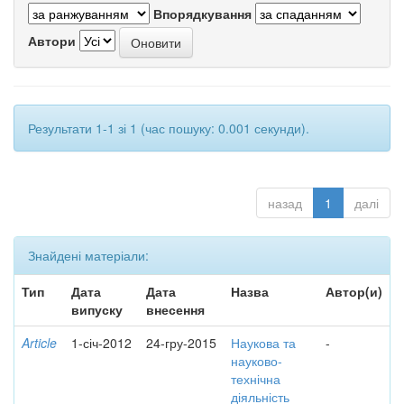
Впорядкування
Автори
Результати 1-1 зі 1 (час пошуку: 0.001 секунди).
назад
1
далі
Знайдені матеріали:
Тип
Дата
Дата
Назва
Автор(и)
випуску
внесення
Article
1-січ-2012
24-гру-2015
Наукова та
-
науково-
технічна
діяльність