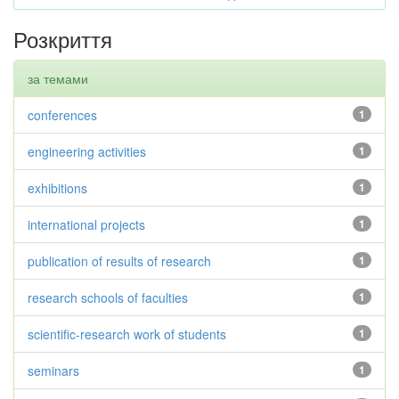
Розкриття
за темами
conferences
1
engineering activities
1
exhibitions
1
international projects
1
publication of results of research
1
research schools of faculties
1
scientific-research work of students
1
seminars
1