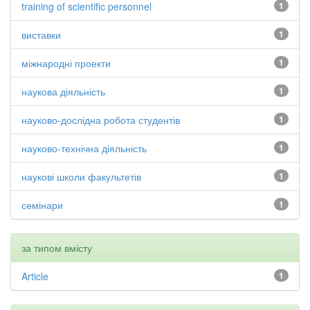
training of scientific personnel
1
виставки
1
міжнародні проекти
1
наукова діяльність
1
науково-дослідна робота студентів
1
науково-технічна діяльність
1
наукові школи факультетів
1
семінари
1
за типом вмісту
Article
1