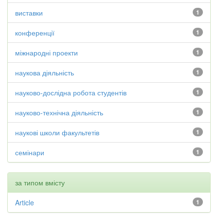
виставки
1
конференції
1
міжнародні проекти
1
наукова діяльність
1
науково-дослідна робота студентів
1
науково-технічна діяльність
1
наукові школи факультетів
1
семінари
1
за типом вмісту
Article
1