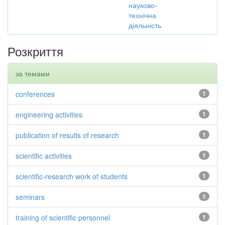
науково-
технічна
діяльність
Розкриття
за темами
conferences
1
engineering activities
1
publication of results of research
1
scientific activities
1
scientific-research work of students
1
seminars
1
training of scientific personnel
1