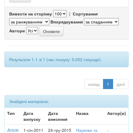
Вивести на сторінку
|
Сортування
Впорядкування
Автори
Результати 1-1 зі 1 (час пошуку: 0.002 секунди).
назад
1
далі
Знайдені матеріали:
Тип
Дата
Дата
Назва
Автор(и)
випуску
внесення
Article
1-січ-2011
24-гру-2015
Наукова та
-