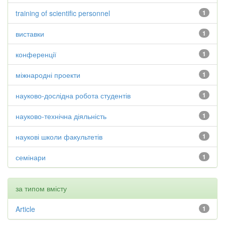
training of scientific personnel
1
виставки
1
конференції
1
міжнародні проекти
1
науково-дослідна робота студентів
1
науково-технічна діяльність
1
наукові школи факультетів
1
семінари
1
за типом вмісту
Article
1