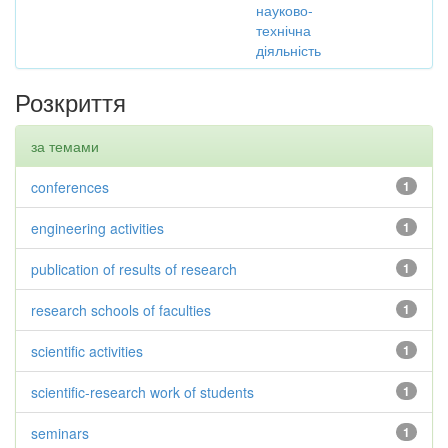
науково-
технічна
діяльність
Розкриття
за темами
conferences
1
engineering activities
1
publication of results of research
1
research schools of faculties
1
scientific activities
1
scientific-research work of students
1
seminars
1