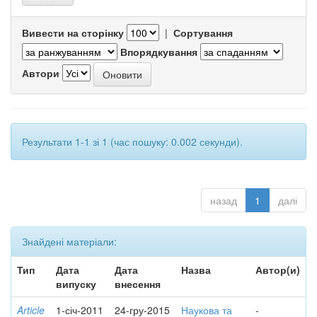
Вивести на сторінку
|
Сортування
Впорядкування
Автори
Результати 1-1 зі 1 (час пошуку: 0.002 секунди).
назад
1
далі
Знайдені матеріали:
Тип
Дата
Дата
Назва
Автор(и)
випуску
внесення
Article
1-січ-2011
24-гру-2015
Наукова та
-