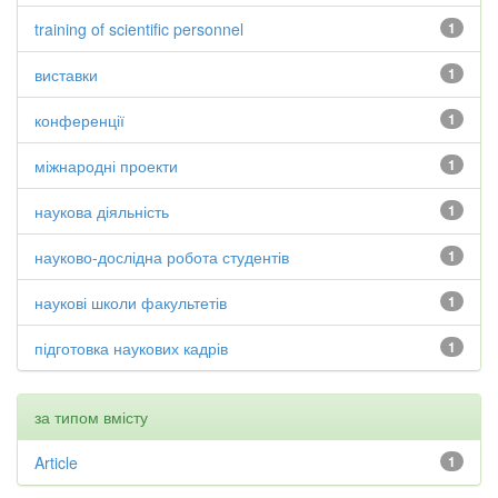
training of scientific personnel
1
виставки
1
конференції
1
міжнародні проекти
1
наукова діяльність
1
науково-дослідна робота студентів
1
наукові школи факультетів
1
підготовка наукових кадрів
1
за типом вмісту
Article
1