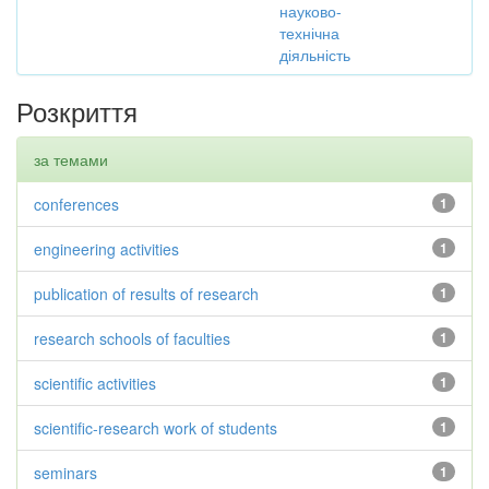
науково-
технічна
діяльність
Розкриття
за темами
conferences
1
engineering activities
1
publication of results of research
1
research schools of faculties
1
scientific activities
1
scientific-research work of students
1
seminars
1