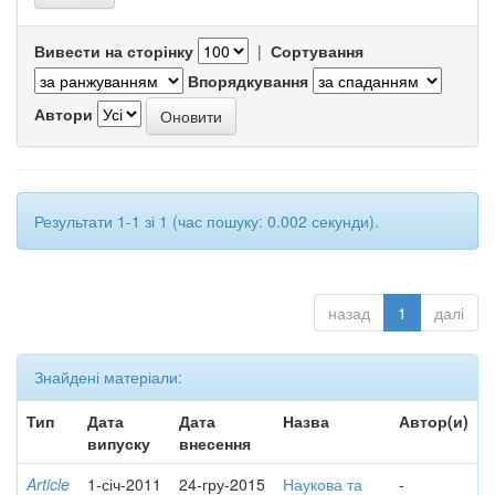
Вивести на сторінку
|
Сортування
Впорядкування
Автори
Результати 1-1 зі 1 (час пошуку: 0.002 секунди).
назад
1
далі
Знайдені матеріали:
Тип
Дата
Дата
Назва
Автор(и)
випуску
внесення
Article
1-січ-2011
24-гру-2015
Наукова та
-