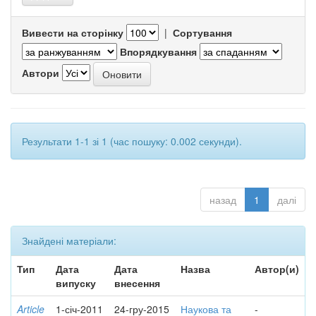
Вивести на сторінку
|
Сортування
Впорядкування
Автори
Результати 1-1 зі 1 (час пошуку: 0.002 секунди).
назад
1
далі
Знайдені матеріали:
Тип
Дата
Дата
Назва
Автор(и)
випуску
внесення
Article
1-січ-2011
24-гру-2015
Наукова та
-