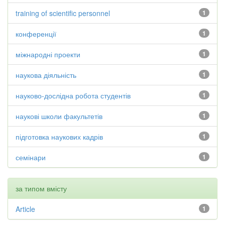
training of scientific personnel
1
конференції
1
міжнародні проекти
1
наукова діяльність
1
науково-дослідна робота студентів
1
наукові школи факультетів
1
підготовка наукових кадрів
1
семінари
1
за типом вмісту
Article
1