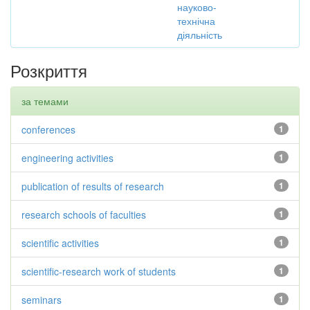
науково-
технічна
діяльність
Розкриття
за темами
conferences
1
engineering activities
1
publication of results of research
1
research schools of faculties
1
scientific activities
1
scientific-research work of students
1
seminars
1