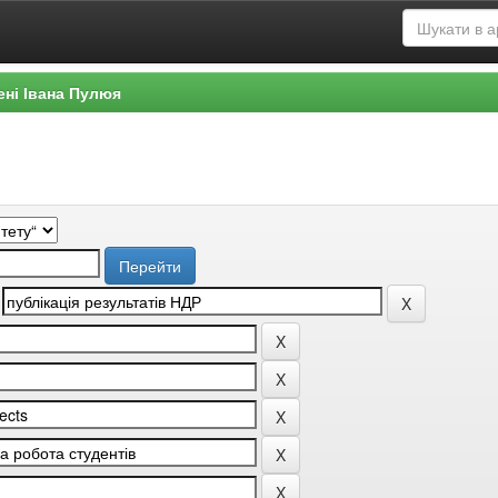
ені Івана Пулюя