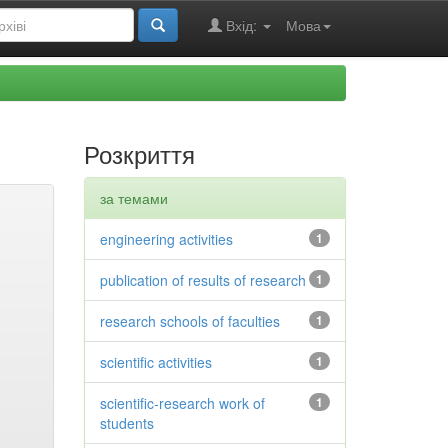
Вхід:
Мова
Розкриття
за темами
engineering activities
1
publication of results of research
1
research schools of faculties
1
scientific activities
1
scientific-research work of
1
students