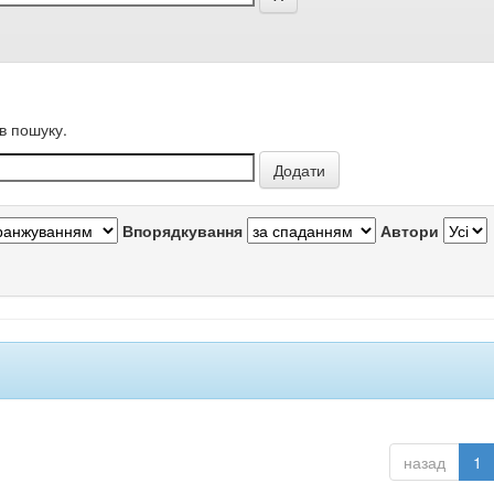
в пошуку.
Впорядкування
Автори
назад
1