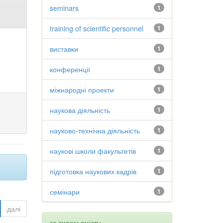
seminars
1
training of scientific personnel
1
виставки
1
конференції
1
міжнародні проекти
1
наукова діяльність
1
науково-технічна діяльність
1
наукові школи факультетів
1
підготовка наукових кадрів
1
семінари
1
далі
за типом вмісту