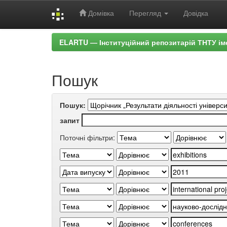
Домівка
Перегляд
Довідка
Skip
ELARTU — Інституційний репозитарій ТНТУ ім
navigation
Пошук
Пошук:
запит
Поточні фільтри: