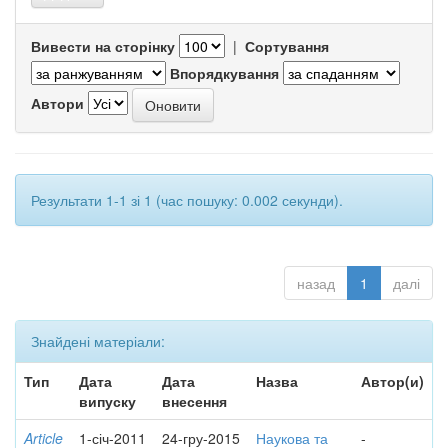
Вивести на сторінку
|
Сортування
Впорядкування
Автори
Результати 1-1 зі 1 (час пошуку: 0.002 секунди).
назад
1
далі
Знайдені матеріали:
Тип
Дата
Дата
Назва
Автор(и)
випуску
внесення
Article
1-січ-2011
24-гру-2015
Наукова та
-