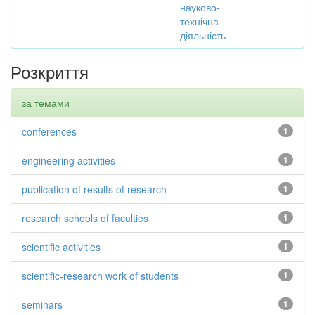
науково-
технічна
діяльність
Розкриття
за темами
conferences
1
engineering activities
1
publication of results of research
1
research schools of faculties
1
scientific activities
1
scientific-research work of students
1
seminars
1