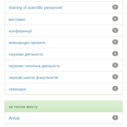
training of scientific personnel
1
виставки
1
конференції
1
міжнародні проекти
1
наукова діяльність
1
науково-технічна діяльність
1
наукові школи факультетів
1
семінари
1
за типом вмісту
Article
1