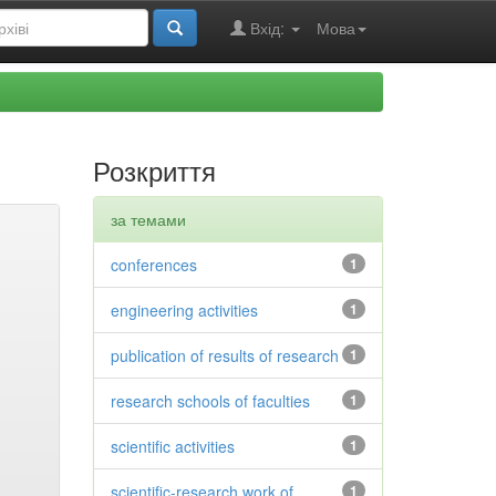
Вхід:
Мова
Розкриття
за темами
conferences
1
engineering activities
1
publication of results of research
1
research schools of faculties
1
scientific activities
1
scientific-research work of
1