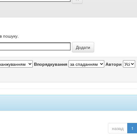
в пошуку.
Впорядкування
Автори
назад
1