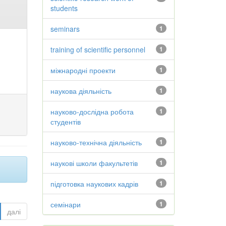
students
seminars
1
training of scientific personnel
1
міжнародні проекти
1
наукова діяльність
1
науково-дослідна робота
1
студентів
науково-технічна діяльність
1
наукові школи факультетів
1
підготовка наукових кадрів
1
семінари
1
далі