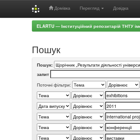
Домівка
Перегляд
Довідка
Skip
ELARTU — Інституційний репозитарій ТНТУ ім
navigation
Пошук
Пошук:
запит
Поточні фільтри: