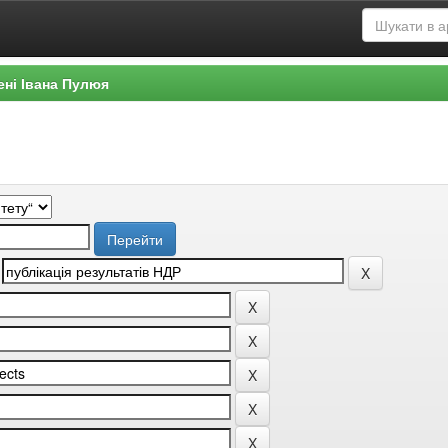
ені Івана Пулюя