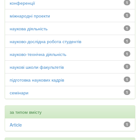
конференції
1
міжнародні проекти
1
наукова діяльність
1
науково-дослідна робота студентів
1
науково-технічна діяльність
1
наукові школи факультетів
1
підготовка наукових кадрів
1
семінари
1
за типом вмісту
Article
1