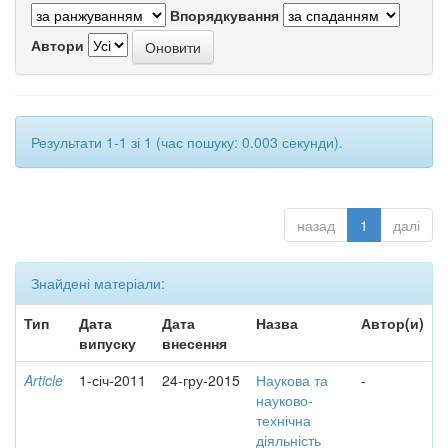
Впорядкування
Автори
Результати 1-1 зі 1 (час пошуку: 0.003 секунди).
назад
1
далі
Знайдені матеріали:
Тип
Дата
Дата
Назва
Автор(и)
випуску
внесення
Article
1-січ-2011
24-гру-2015
Наукова та
-
науково-
технічна
діяльність