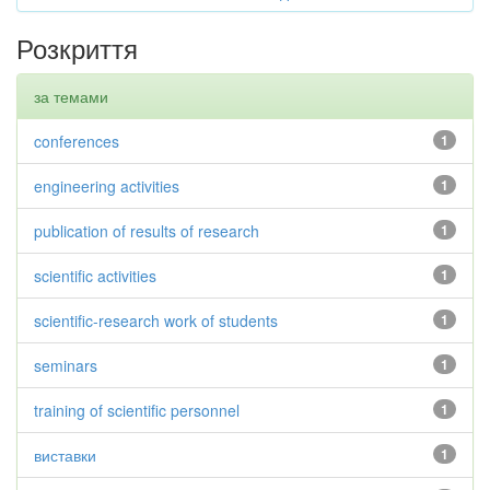
Розкриття
за темами
conferences
1
engineering activities
1
publication of results of research
1
scientific activities
1
scientific-research work of students
1
seminars
1
training of scientific personnel
1
виставки
1