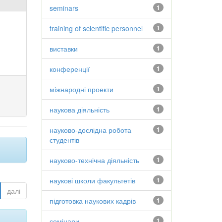
seminars
1
training of scientific personnel
1
виставки
1
конференції
1
міжнародні проекти
1
наукова діяльність
1
науково-дослідна робота
1
студентів
науково-технічна діяльність
1
наукові школи факультетів
1
далі
підготовка наукових кадрів
1
семінари
1