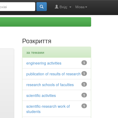
Вхід:
Мова
Розкриття
за темами
engineering activities
1
publication of results of research
1
research schools of faculties
1
scientific activities
1
scientific-research work of
1
students