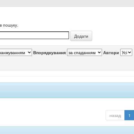
в пошуку.
Впорядкування
Автори
назад
1