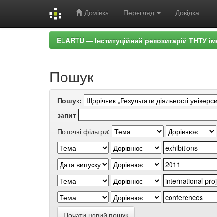
Домівка
Перегляд
Довідка
Skip
ELARTU — Інституційний репозитарій ТНТУ ім
navigation
Пошук
Пошук:
запит
Поточні фільтри:
Почати новий пошук