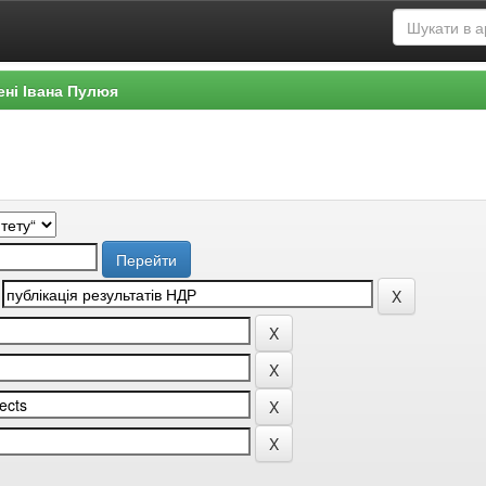
ені Івана Пулюя