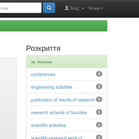
Вхід:
Мова
Розкриття
за темами
conferences
1
engineering activities
1
publication of results of research
1
research schools of faculties
1
scientific activities
1
scientific-research work of
1