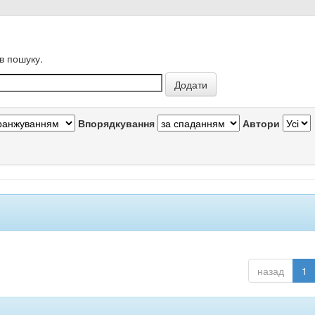
в пошуку.
Впорядкування
Автори
назад
1