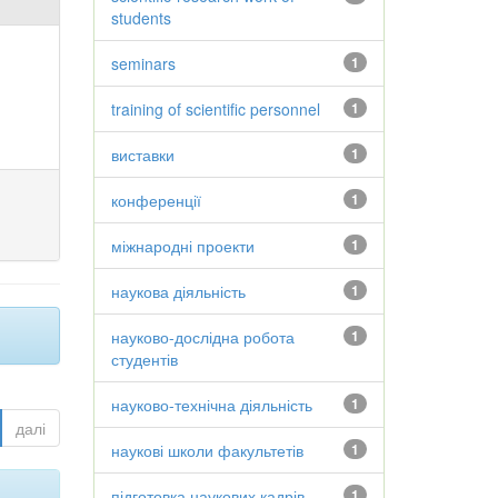
students
seminars
1
training of scientific personnel
1
виставки
1
конференції
1
міжнародні проекти
1
наукова діяльність
1
науково-дослідна робота
1
студентів
науково-технічна діяльність
1
далі
наукові школи факультетів
1
підготовка наукових кадрів
1