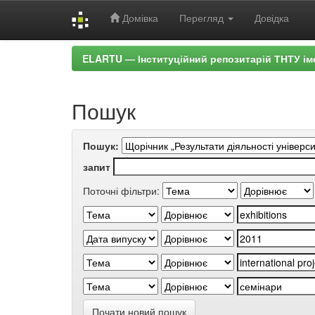
Домівка
Перегляд
Довідка
Skip
ELARTU — Інституційний репозитарій ТНТУ ім
navigation
Пошук
Пошук:
запит
Поточні фільтри:
Почати новий пошук