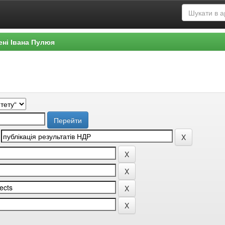
ені Івана Пулюя