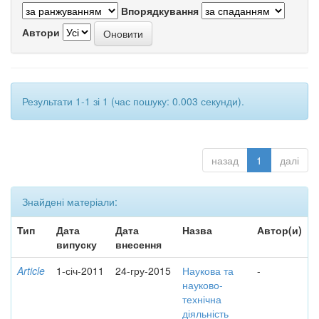
Впорядкування
Автори
Результати 1-1 зі 1 (час пошуку: 0.003 секунди).
назад
1
далі
Знайдені матеріали:
Тип
Дата
Дата
Назва
Автор(и)
випуску
внесення
Article
1-січ-2011
24-гру-2015
Наукова та
-
науково-
технічна
діяльність