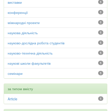
виставки
1
конференції
1
міжнародні проекти
1
наукова діяльність
1
науково-дослідна робота студентів
1
науково-технічна діяльність
1
наукові школи факультетів
1
семінари
1
за типом вмісту
Article
1