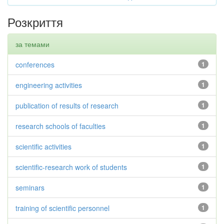
Розкриття
за темами
conferences
1
engineering activities
1
publication of results of research
1
research schools of faculties
1
scientific activities
1
scientific-research work of students
1
seminars
1
training of scientific personnel
1