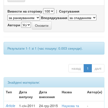
Вивести на сторінку
|
Сортування
Впорядкування
Автори
Результати 1-1 зі 1 (час пошуку: 0.003 секунди).
назад
1
далі
Знайдені матеріали:
Тип
Дата
Дата
Назва
Автор(и)
випуску
внесення
Article
1-січ-2011
24-гру-2015
Наукова та
-