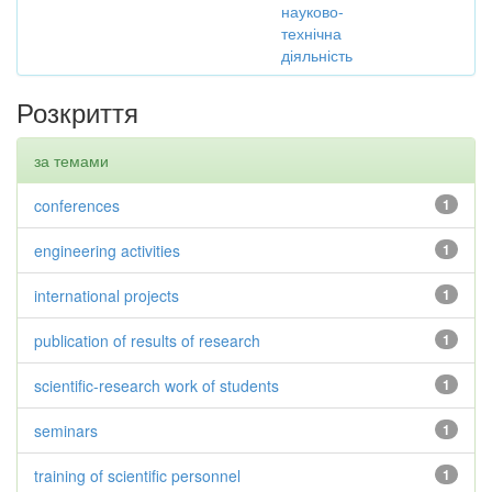
науково-
технічна
діяльність
Розкриття
за темами
conferences
1
engineering activities
1
international projects
1
publication of results of research
1
scientific-research work of students
1
seminars
1
training of scientific personnel
1