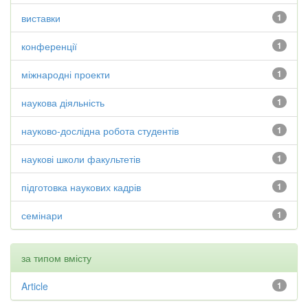
виставки
1
конференції
1
міжнародні проекти
1
наукова діяльність
1
науково-дослідна робота студентів
1
наукові школи факультетів
1
підготовка наукових кадрів
1
семінари
1
за типом вмісту
Article
1