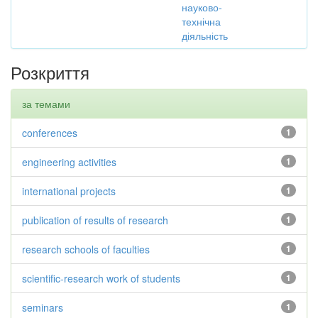
науково-
технічна
діяльність
Розкриття
за темами
conferences
1
engineering activities
1
international projects
1
publication of results of research
1
research schools of faculties
1
scientific-research work of students
1
seminars
1