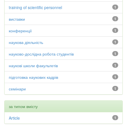
training of scientific personnel
1
виставки
1
конференції
1
наукова діяльність
1
науково-дослідна робота студентів
1
наукові школи факультетів
1
підготовка наукових кадрів
1
семінари
1
за типом вмісту
Article
1