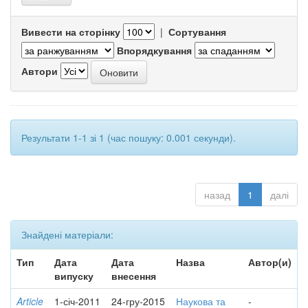
Вивести на сторінку
|
Сортування
Впорядкування
Автори
Результати 1-1 зі 1 (час пошуку: 0.001 секунди).
назад
1
далі
Знайдені матеріали:
Тип
Дата
Дата
Назва
Автор(и)
випуску
внесення
Article
1-січ-2011
24-гру-2015
Наукова та
-