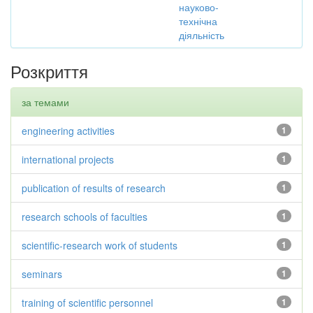
науково-
технічна
діяльність
Розкриття
за темами
engineering activities
1
international projects
1
publication of results of research
1
research schools of faculties
1
scientific-research work of students
1
seminars
1
training of scientific personnel
1