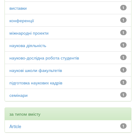
виставки
1
конференції
1
міжнародні проекти
1
наукова діяльність
1
науково-дослідна робота студентів
1
наукові школи факультетів
1
підготовка наукових кадрів
1
семінари
1
за типом вмісту
Article
1