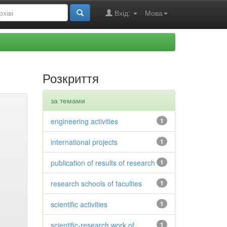
Вхід:
Мова
Розкриття
за темами
engineering activities
1
international projects
1
publication of results of research
1
research schools of faculties
1
scientific activities
1
scientific-research work of
1