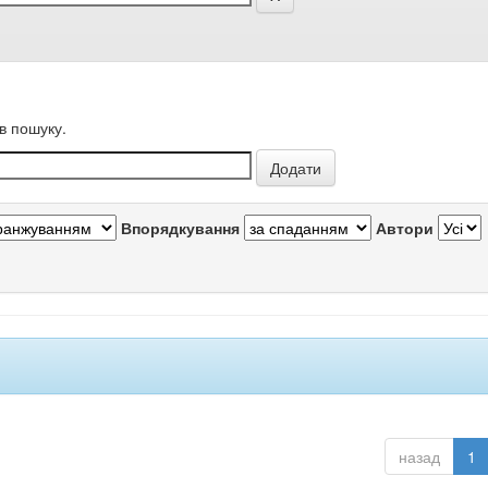
в пошуку.
Впорядкування
Автори
назад
1