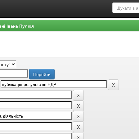
ені Івана Пулюя