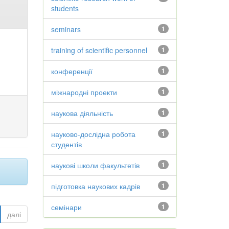
students
seminars
1
training of scientific personnel
1
конференції
1
міжнародні проекти
1
наукова діяльність
1
науково-дослідна робота
1
студентів
наукові школи факультетів
1
підготовка наукових кадрів
1
семінари
1
далі