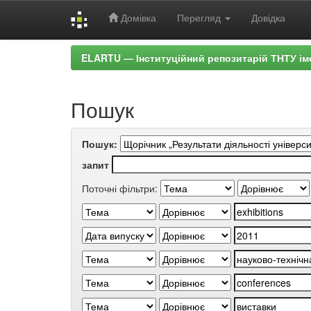
Домівка
Перегляд
Довідка
Skip
ELARTU — Інституційний репозитарій ТНТУ ім
navigation
Пошук
Пошук:
запит
Поточні фільтри: