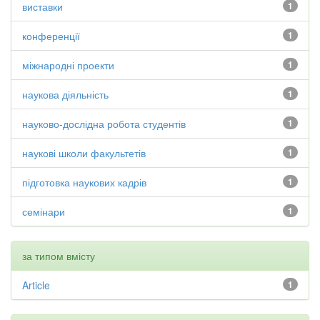
виставки
1
конференції
1
міжнародні проекти
1
наукова діяльність
1
науково-дослідна робота студентів
1
наукові школи факультетів
1
підготовка наукових кадрів
1
семінари
1
за типом вмісту
Article
1