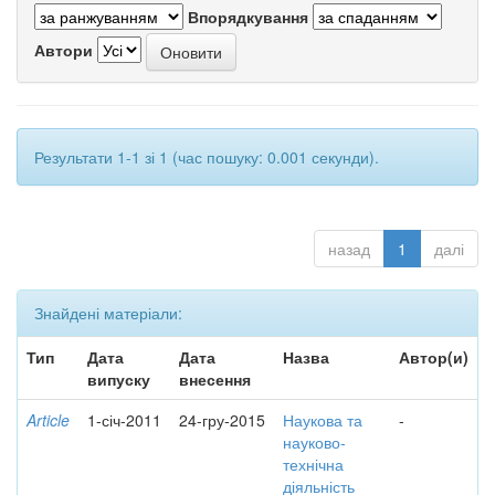
Впорядкування
Автори
Результати 1-1 зі 1 (час пошуку: 0.001 секунди).
назад
1
далі
Знайдені матеріали:
Тип
Дата
Дата
Назва
Автор(и)
випуску
внесення
Article
1-січ-2011
24-гру-2015
Наукова та
-
науково-
технічна
діяльність