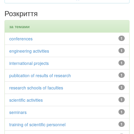
Розкриття
за темами
conferences
1
engineering activities
1
international projects
1
publication of results of research
1
research schools of faculties
1
scientific activities
1
seminars
1
training of scientific personnel
1