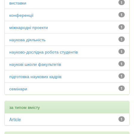
виставки
1
конференції
1
міжнародні проекти
1
наукова діяльність
1
науково-дослідна робота студентів
1
наукові школи факультетів
1
підготовка наукових кадрів
1
семінари
1
за типом вмісту
Article
1