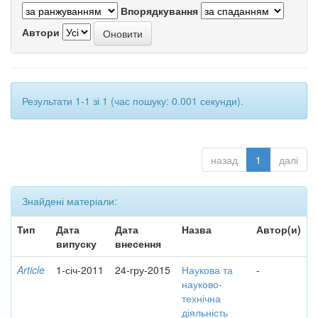
Впорядкування
Автори
Результати 1-1 зі 1 (час пошуку: 0.001 секунди).
назад
1
далі
Знайдені матеріали:
Тип
Дата
Дата
Назва
Автор(и)
випуску
внесення
Article
1-січ-2011
24-гру-2015
Наукова та
-
науково-
технічна
діяльність