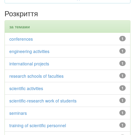
Розкриття
за темами
conferences
1
engineering activities
1
international projects
1
research schools of faculties
1
scientific activities
1
scientific-research work of students
1
seminars
1
training of scientific personnel
1