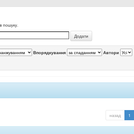
в пошуку.
Впорядкування
Автори
назад
1