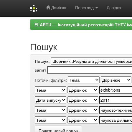
Домівка
Перегляд
Довідка
Skip
ELARTU — Інституційний репозитарій ТНТУ ім
navigation
Пошук
Пошук:
запит
Поточні фільтри:
Почати новий пошук