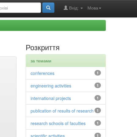
Вхід:
Мова
Розкриття
за темами
conferences
1
engineering activities
1
international projects
1
publication of results of research
1
research schools of faculties
1
scientific activities
1