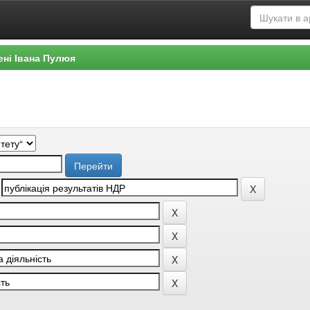
ені Івана Пулюя