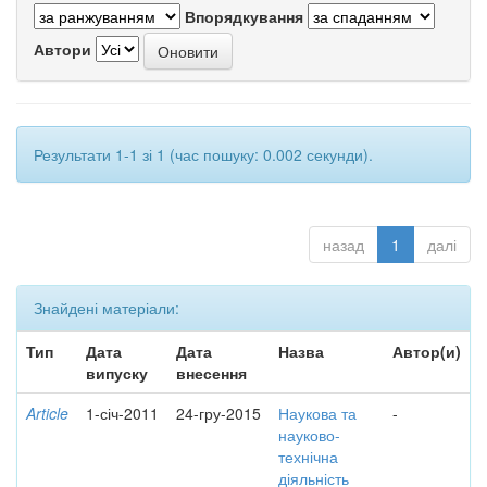
Впорядкування
Автори
Результати 1-1 зі 1 (час пошуку: 0.002 секунди).
назад
1
далі
Знайдені матеріали:
Тип
Дата
Дата
Назва
Автор(и)
випуску
внесення
Article
1-січ-2011
24-гру-2015
Наукова та
-
науково-
технічна
діяльність