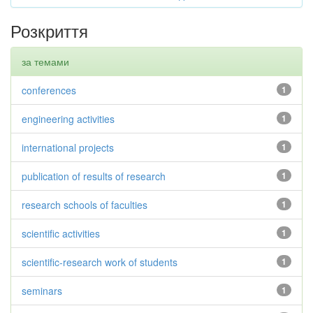
Розкриття
за темами
conferences
1
engineering activities
1
international projects
1
publication of results of research
1
research schools of faculties
1
scientific activities
1
scientific-research work of students
1
seminars
1