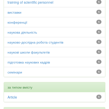
training of scientific personnel
1
виставки
1
конференції
1
наукова діяльність
1
науково-дослідна робота студентів
1
наукові школи факультетів
1
підготовка наукових кадрів
1
семінари
1
за типом вмісту
Article
1