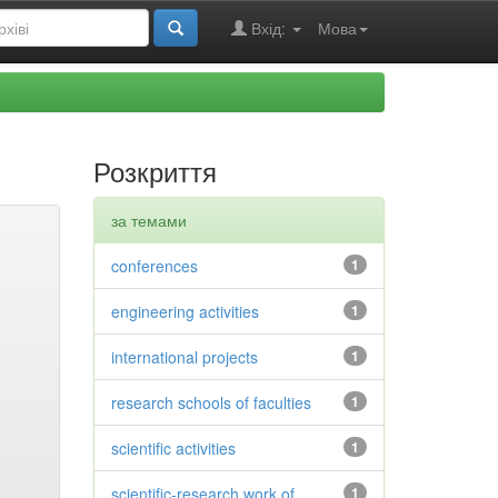
Вхід:
Мова
Розкриття
за темами
conferences
1
engineering activities
1
international projects
1
research schools of faculties
1
scientific activities
1
scientific-research work of
1