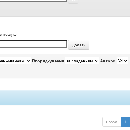
в пошуку.
Впорядкування
Автори
назад
1