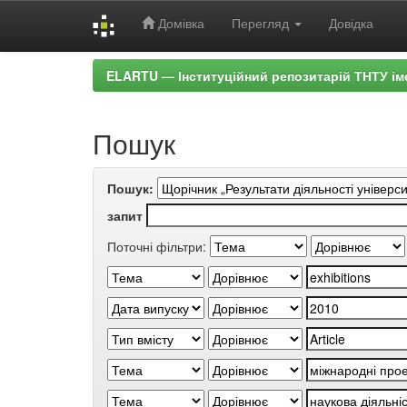
Домівка
Перегляд
Довідка
Skip
ELARTU — Інституційний репозитарій ТНТУ ім
navigation
Пошук
Пошук:
запит
Поточні фільтри: