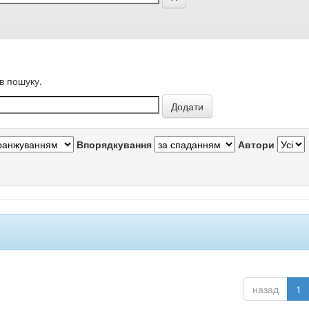
в пошуку.
Впорядкування
Автори
назад
1