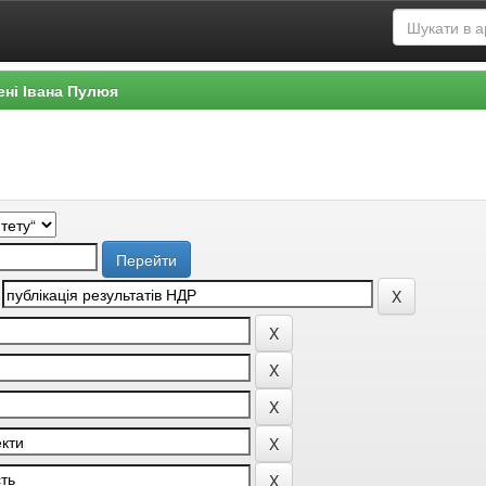
ені Івана Пулюя