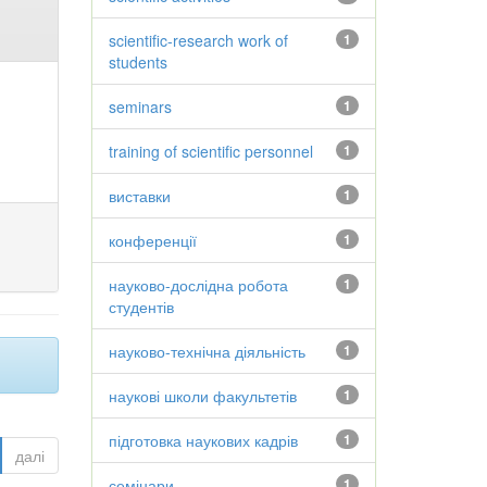
scientific-research work of
1
students
seminars
1
training of scientific personnel
1
виставки
1
конференції
1
науково-дослідна робота
1
студентів
науково-технічна діяльність
1
наукові школи факультетів
1
підготовка наукових кадрів
1
далі
семінари
1