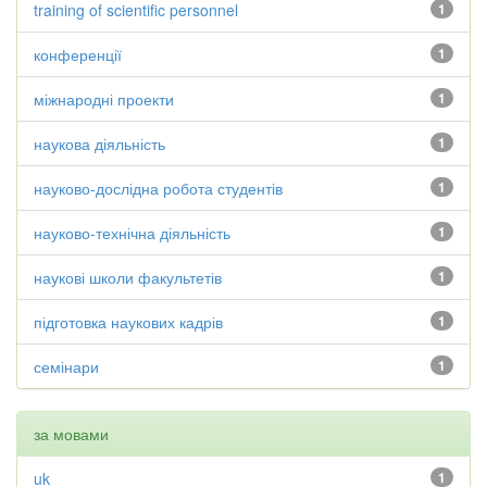
training of scientific personnel
1
конференції
1
міжнародні проекти
1
наукова діяльність
1
науково-дослідна робота студентів
1
науково-технічна діяльність
1
наукові школи факультетів
1
підготовка наукових кадрів
1
семінари
1
за мовами
uk
1