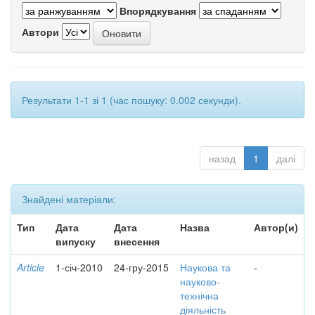
Впорядкування
Автори
Результати 1-1 зі 1 (час пошуку: 0.002 секунди).
назад
1
далі
Знайдені матеріали:
Тип
Дата
Дата
Назва
Автор(и)
випуску
внесення
Article
1-січ-2010
24-гру-2015
Наукова та
-
науково-
технічна
діяльність