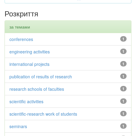
Розкриття
за темами
conferences
1
engineering activities
1
international projects
1
publication of results of research
1
research schools of faculties
1
scientific activities
1
scientific-research work of students
1
seminars
1