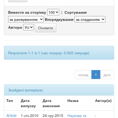
Вивести на сторінку
|
Сортування
Впорядкування
Автори
Результати 1-1 зі 1 (час пошуку: 0.002 секунди).
назад
1
далі
Знайдені матеріали:
Тип
Дата
Дата
Назва
Автор(и)
випуску
внесення
Article
1-січ-2010
24-гру-2015
Наукова та
-