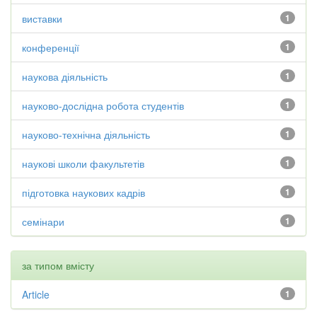
виставки
1
конференції
1
наукова діяльність
1
науково-дослідна робота студентів
1
науково-технічна діяльність
1
наукові школи факультетів
1
підготовка наукових кадрів
1
семінари
1
за типом вмісту
Article
1