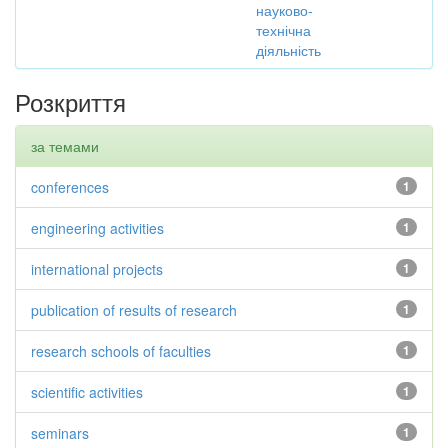
науково-
технічна
діяльність
Розкриття
за темами
conferences
1
engineering activities
1
international projects
1
publication of results of research
1
research schools of faculties
1
scientific activities
1
seminars
1