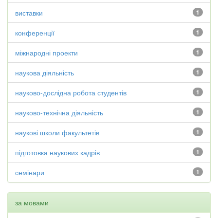
виставки
1
конференції
1
міжнародні проекти
1
наукова діяльність
1
науково-дослідна робота студентів
1
науково-технічна діяльність
1
наукові школи факультетів
1
підготовка наукових кадрів
1
семінари
1
за мовами