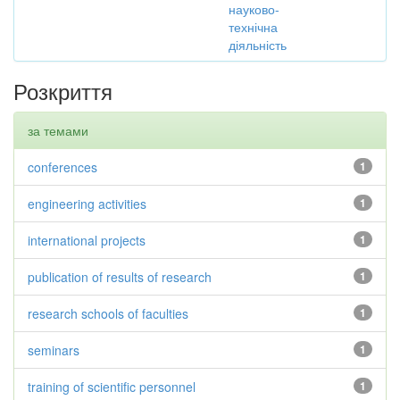
науково-
технічна
діяльність
Розкриття
за темами
conferences
1
engineering activities
1
international projects
1
publication of results of research
1
research schools of faculties
1
seminars
1
training of scientific personnel
1