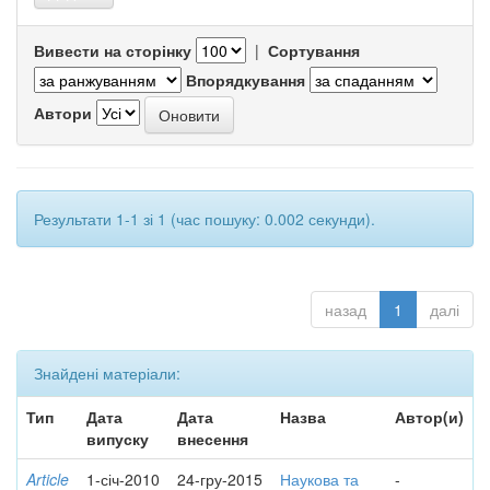
Вивести на сторінку
|
Сортування
Впорядкування
Автори
Результати 1-1 зі 1 (час пошуку: 0.002 секунди).
назад
1
далі
Знайдені матеріали:
Тип
Дата
Дата
Назва
Автор(и)
випуску
внесення
Article
1-січ-2010
24-гру-2015
Наукова та
-