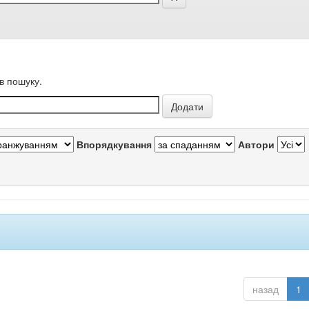
в пошуку.
Впорядкування
Автори
назад
1