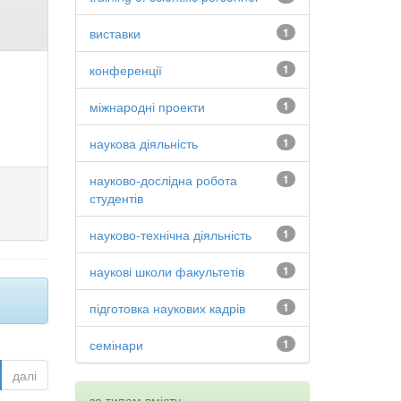
виставки
1
конференції
1
міжнародні проекти
1
наукова діяльність
1
науково-дослідна робота
1
студентів
науково-технічна діяльність
1
наукові школи факультетів
1
підготовка наукових кадрів
1
семінари
1
далі
за типом вмісту