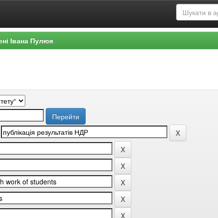
ені Івана Пулюя