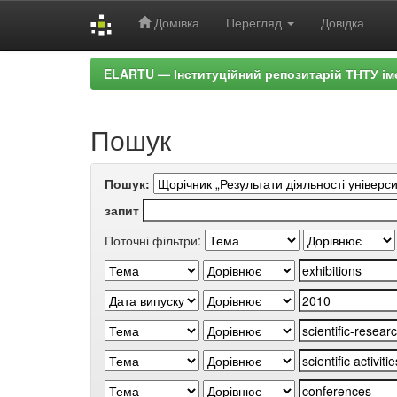
Домівка
Перегляд
Довідка
Skip
ELARTU — Інституційний репозитарій ТНТУ ім
navigation
Пошук
Пошук:
запит
Поточні фільтри: