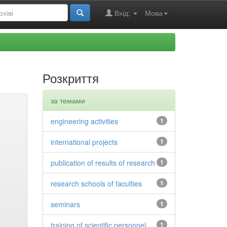
Вхід:
Мова
Розкриття
за темами
engineering activities
1
international projects
1
publication of results of research
1
research schools of faculties
1
seminars
1
training of scientific personnel
1