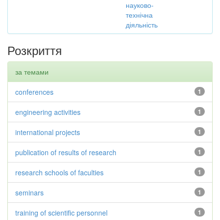
науково-
технічна
діяльність
Розкриття
за темами
conferences
1
engineering activities
1
international projects
1
publication of results of research
1
research schools of faculties
1
seminars
1
training of scientific personnel
1