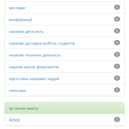
виставки
1
конференції
1
наукова діяльність
1
науково-дослідна робота студентів
1
науково-технічна діяльність
1
наукові школи факультетів
1
підготовка наукових кадрів
1
семінари
1
за типом вмісту
Article
1