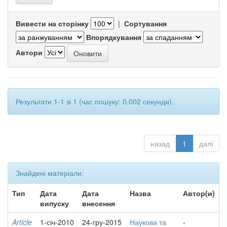
Вивести на сторінку
|
Сортування
Впорядкування
Автори
Результати 1-1 зі 1 (час пошуку: 0.002 секунди).
назад
1
далі
Знайдені матеріали:
Тип
Дата
Дата
Назва
Автор(и)
випуску
внесення
Article
1-січ-2010
24-гру-2015
Наукова та
-