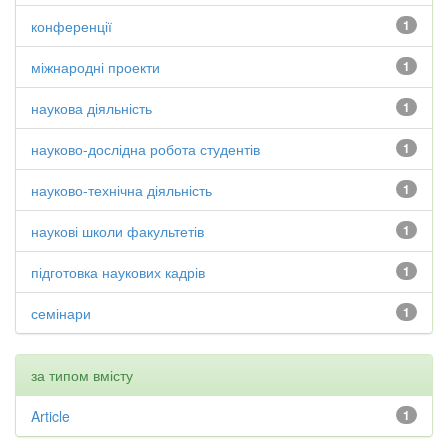
конференції
1
міжнародні проекти
1
наукова діяльність
1
науково-дослідна робота студентів
1
науково-технічна діяльність
1
наукові школи факультетів
1
підготовка наукових кадрів
1
семінари
1
за типом вмісту
Article
1