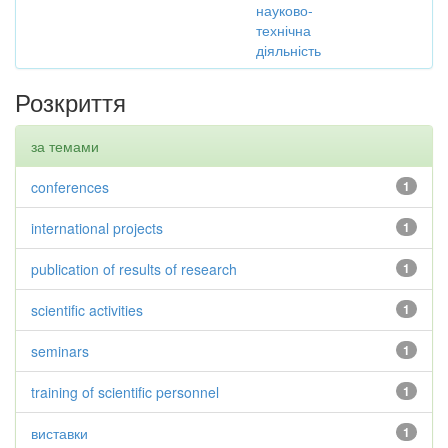
науково-
технічна
діяльність
Розкриття
за темами
conferences
1
international projects
1
publication of results of research
1
scientific activities
1
seminars
1
training of scientific personnel
1
виставки
1