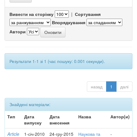
Вивести на сторінку
|
Сортування
Впорядкування
Автори
Результати 1-1 зі 1 (час пошуку: 0.001 секунди).
назад
1
далі
Знайдені матеріали:
Тип
Дата
Дата
Назва
Автор(и)
випуску
внесення
Article
1-січ-2010
24-гру-2015
Наукова та
-