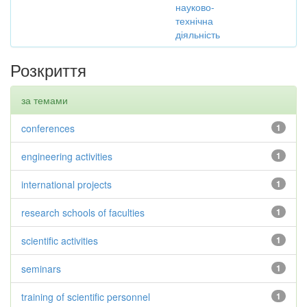
науково-
технічна
діяльність
Розкриття
за темами
conferences
1
engineering activities
1
international projects
1
research schools of faculties
1
scientific activities
1
seminars
1
training of scientific personnel
1