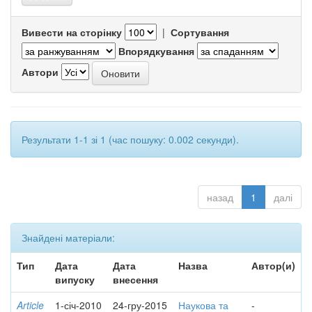
Вивести на сторінку
|
Сортування
Впорядкування
Автори
Результати 1-1 зі 1 (час пошуку: 0.002 секунди).
назад
1
далі
Знайдені матеріали:
Тип
Дата
Дата
Назва
Автор(и)
випуску
внесення
Article
1-січ-2010
24-гру-2015
Наукова та
-