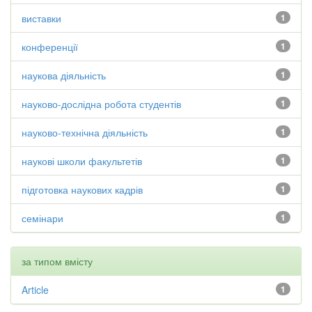
виставки
1
конференції
1
наукова діяльність
1
науково-дослідна робота студентів
1
науково-технічна діяльність
1
наукові школи факультетів
1
підготовка наукових кадрів
1
семінари
1
за типом вмісту
Article
1