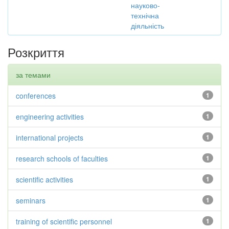
науково-
технічна
діяльність
Розкриття
за темами
conferences
1
engineering activities
1
international projects
1
research schools of faculties
1
scientific activities
1
seminars
1
training of scientific personnel
1