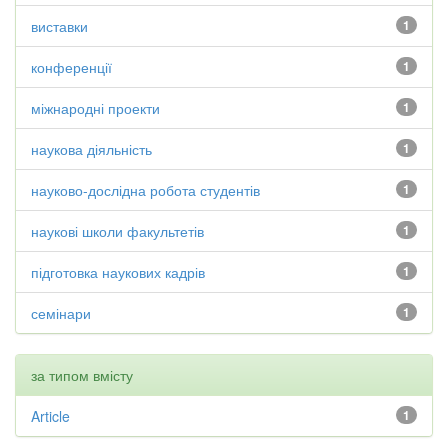
виставки
1
конференції
1
міжнародні проекти
1
наукова діяльність
1
науково-дослідна робота студентів
1
наукові школи факультетів
1
підготовка наукових кадрів
1
семінари
1
за типом вмісту
Article
1