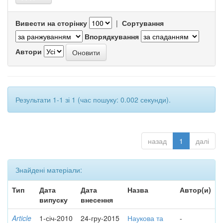
Вивести на сторінку
|
Сортування
Впорядкування
Автори
Результати 1-1 зі 1 (час пошуку: 0.002 секунди).
назад
1
далі
Знайдені матеріали:
Тип
Дата
Дата
Назва
Автор(и)
випуску
внесення
Article
1-січ-2010
24-гру-2015
Наукова та
-