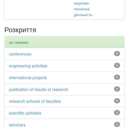
науково-
технічна
діяльність
Розкриття
за темами
conferences
1
engineering activities
1
international projects
1
publication of results of research
1
research schools of faculties
1
scientific activities
1
seminars
1