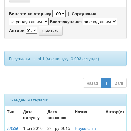
Вивести на сторінку
|
Сортування
Впорядкування
Автори
Результати 1-1 зі 1 (час пошуку: 0.003 секунди).
назад
1
далі
Знайдені матеріали:
Тип
Дата
Дата
Назва
Автор(и)
випуску
внесення
Article
1-січ-2010
24-гру-2015
Наукова та
-