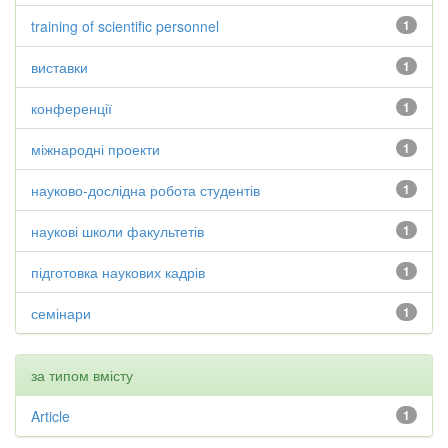
training of scientific personnel
1
виставки
1
конференції
1
міжнародні проекти
1
науково-дослідна робота студентів
1
наукові школи факультетів
1
підготовка наукових кадрів
1
семінари
1
за типом вмісту
Article
1