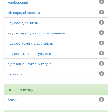
конференції
1
міжнародні проекти
1
наукова діяльність
1
науково-дослідна робота студентів
1
науково-технічна діяльність
1
наукові школи факультетів
1
підготовка наукових кадрів
1
семінари
1
за типом вмісту
Article
1