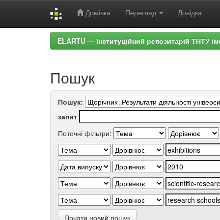
Домівка
Перегляд
Довідка
Skip
ELARTU — Інституційний репозитарій ТНТУ ім
navigation
Пошук
Пошук:
запит
Поточні фільтри:
Почати новий пошук