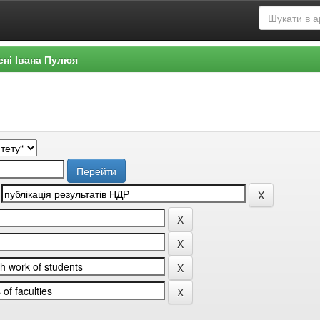
ені Івана Пулюя