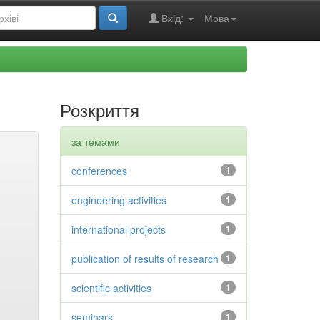
Вхід:
Мова
Розкриття
за темами
conferences
1
engineering activities
1
international projects
1
publication of results of research
1
scientific activities
1
seminars
1