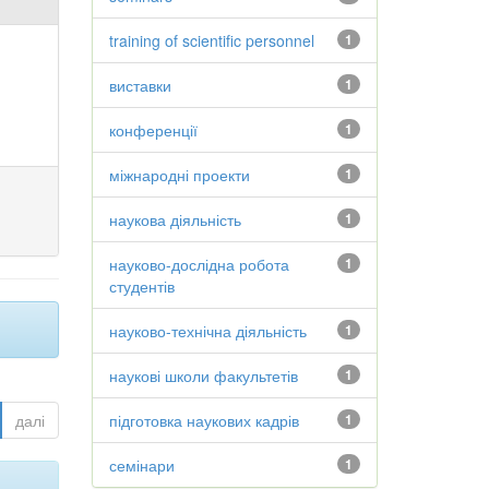
training of scientific personnel
1
виставки
1
конференції
1
міжнародні проекти
1
наукова діяльність
1
науково-дослідна робота
1
студентів
науково-технічна діяльність
1
наукові школи факультетів
1
далі
підготовка наукових кадрів
1
семінари
1