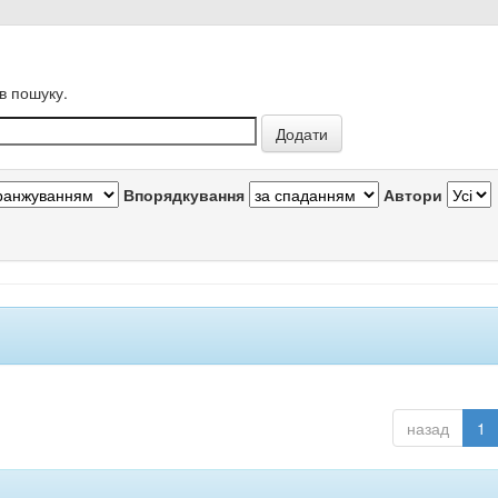
в пошуку.
Впорядкування
Автори
назад
1