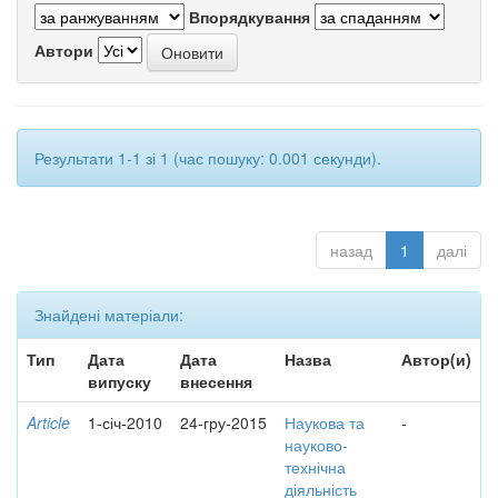
Впорядкування
Автори
Результати 1-1 зі 1 (час пошуку: 0.001 секунди).
назад
1
далі
Знайдені матеріали:
Тип
Дата
Дата
Назва
Автор(и)
випуску
внесення
Article
1-січ-2010
24-гру-2015
Наукова та
-
науково-
технічна
діяльність