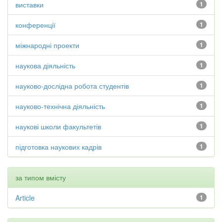
виставки
1
конференції
1
міжнародні проекти
1
наукова діяльність
1
науково-дослідна робота студентів
1
науково-технічна діяльність
1
наукові школи факультетів
1
підготовка наукових кадрів
1
за типом вмісту
Article
1