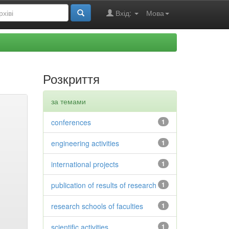
Вхід:
Мова
Розкриття
за темами
conferences
1
engineering activities
1
international projects
1
publication of results of research
1
research schools of faculties
1
scientific activities
1