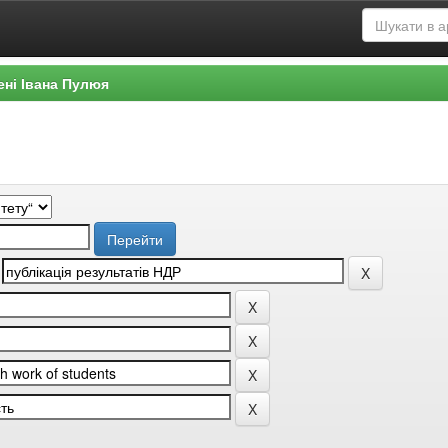
ені Івана Пулюя