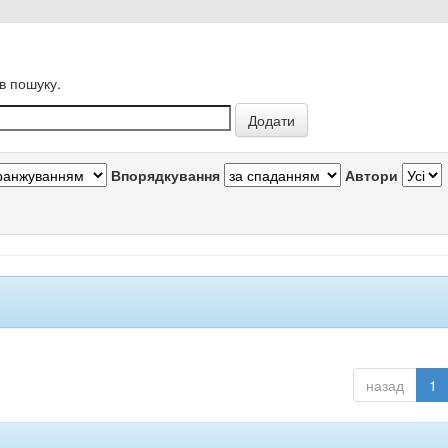
в пошуку.
Впорядкування
Автори
назад
1