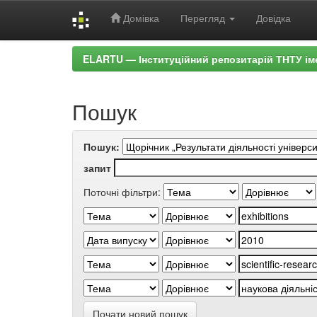
Домівка
Перегляд
Довідка
Skip
ELARTU — Інституційний репозитарій ТНТУ ім
navigation
Пошук
Пошук:
запит
Поточні фільтри:
Почати новий пошук