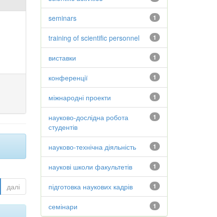
seminars
1
training of scientific personnel
1
виставки
1
конференції
1
міжнародні проекти
1
науково-дослідна робота
1
студентів
науково-технічна діяльність
1
наукові школи факультетів
1
далі
підготовка наукових кадрів
1
семінари
1