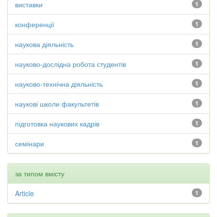
виставки
1
конференції
1
наукова діяльність
1
науково-дослідна робота студентів
1
науково-технічна діяльність
1
наукові школи факультетів
1
підготовка наукових кадрів
1
семінари
1
за типом вмісту
Article
1