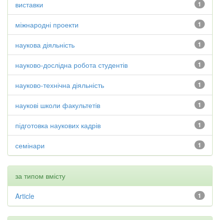
виставки
1
міжнародні проекти
1
наукова діяльність
1
науково-дослідна робота студентів
1
науково-технічна діяльність
1
наукові школи факультетів
1
підготовка наукових кадрів
1
семінари
1
за типом вмісту
Article
1