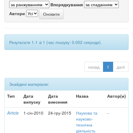
Впорядкування
Автори
Результати 1-1 зі 1 (час пошуку: 0.002 секунди).
назад
1
далі
Знайдені матеріали:
Тип
Дата
Дата
Назва
Автор(и)
випуску
внесення
Article
1-січ-2010
24-гру-2015
Наукова та
-
науково-
технічна
діяльність