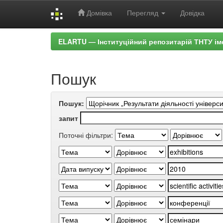
Домівка
Перегляд
Довідка
Skip
ELARTU — Інституційний репозитарій ТНТУ ім
navigation
Пошук
Пошук:
запит
Поточні фільтри: