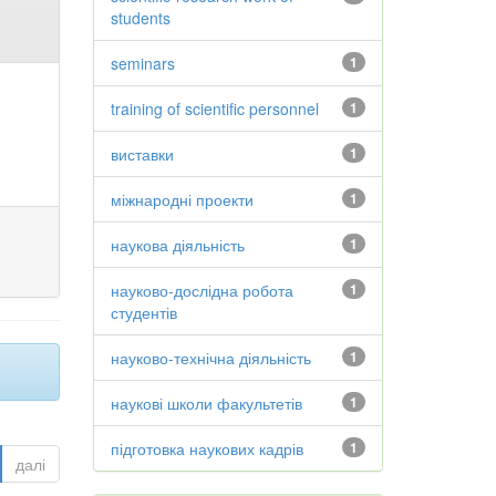
students
seminars
1
training of scientific personnel
1
виставки
1
міжнародні проекти
1
наукова діяльність
1
науково-дослідна робота
1
студентів
науково-технічна діяльність
1
наукові школи факультетів
1
підготовка наукових кадрів
1
далі