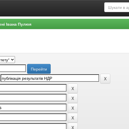
ені Івана Пулюя