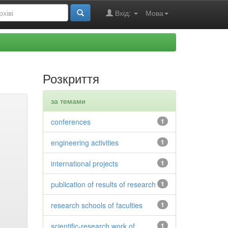
Вхід:
Мова
Розкриття
за темами
conferences
1
engineering activities
1
international projects
1
publication of results of research
1
research schools of faculties
1
scientific-research work of
1