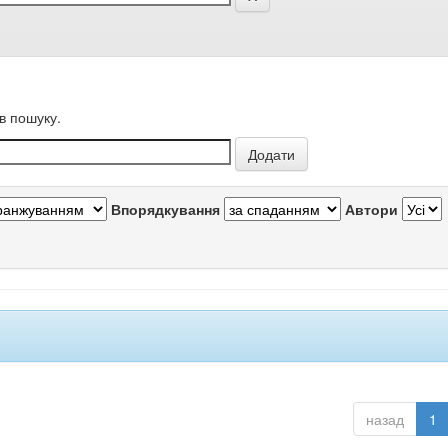
в пошуку.
Впорядкування
Автори
назад
1