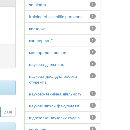
seminars
1
training of scientific personnel
1
виставки
1
конференції
1
міжнародні проекти
1
наукова діяльність
1
науково-дослідна робота
1
студентів
науково-технічна діяльність
1
наукові школи факультетів
1
далі
підготовка наукових кадрів
1
семінари
1