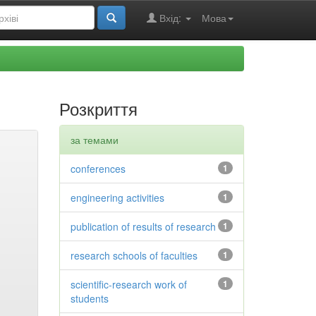
Вхід:
Мова
Розкриття
за темами
conferences
1
engineering activities
1
publication of results of research
1
research schools of faculties
1
scientific-research work of
1
students