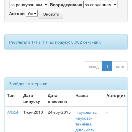
Впорядкування
Автори
Результати 1-1 зі 1 (час пошуку: 0.002 секунди).
назад
1
далі
Знайдені матеріали:
Тип
Дата
Дата
Назва
Автор(и)
випуску
внесення
Article
1-січ-2010
24-гру-2015
Наукова та
-
науково-
технічна
діяльність