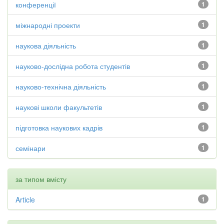
конференції
1
міжнародні проекти
1
наукова діяльність
1
науково-дослідна робота студентів
1
науково-технічна діяльність
1
наукові школи факультетів
1
підготовка наукових кадрів
1
семінари
1
за типом вмісту
Article
1