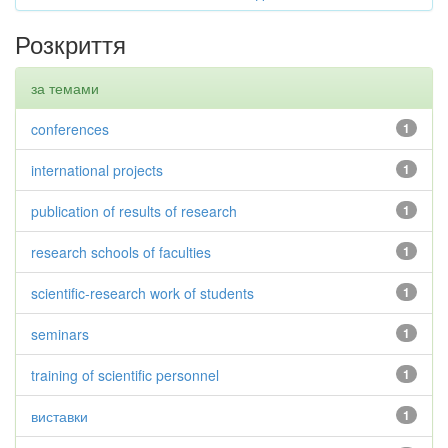
Розкриття
за темами
conferences
1
international projects
1
publication of results of research
1
research schools of faculties
1
scientific-research work of students
1
seminars
1
training of scientific personnel
1
виставки
1