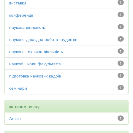
виставки
1
конференції
1
наукова діяльність
1
науково-дослідна робота студентів
1
науково-технічна діяльність
1
наукові школи факультетів
1
підготовка наукових кадрів
1
семінари
1
за типом вмісту
Article
1