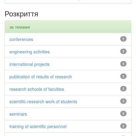
Розкриття
за темами
conferences
1
engineering activities
1
international projects
1
publication of results of research
1
research schools of faculties
1
scientific-research work of students
1
seminars
1
training of scientific personnel
1