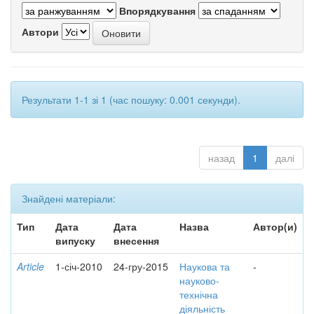
Впорядкування
Автори
Результати 1-1 зі 1 (час пошуку: 0.001 секунди).
назад
1
далі
Знайдені матеріали:
Тип
Дата
Дата
Назва
Автор(и)
випуску
внесення
Article
1-січ-2010
24-гру-2015
Наукова та
-
науково-
технічна
діяльність